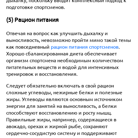
дыхалку, поскольку вводит комплексный подход к
подготовке спортсменов.
(5) Рацион питания
Отвечая на вопрос как улучшить дыхалку и
выносливость, невозможно пройти мимо такой темы
как повседневный
рацион питания спортсменов
.
Хорошо сбалансированная диета обеспечивает
организм спортсмена необходимым количеством
питательных веществ и водой для интенсивных
тренировок и восстановления.
Следует обязательно включать в свой рацион
сложные углеводы, нежирные белки и полезные
жиры. Углеводы являются основным источником
энергии для занятий на выносливость, а белки
способствуют восстановлению и росту мышц.
Правильные жиры, например, содержащиеся в
авокадо, орехах и жирной рыбе, сохраняют
сердечно-сосудистую систему и поддерживают