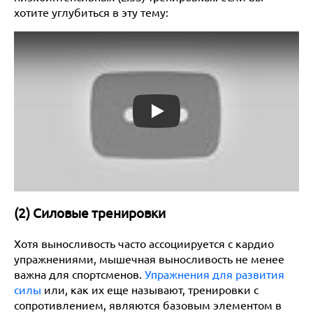
хотите углубиться в эту тему:
Play
(2) Силовые тренировки
Хотя выносливость часто ассоциируется с кардио
упражнениями, мышечная выносливость не менее
важна для спортсменов.
Упражнения для развития
силы
или, как их еще называют, тренировки с
сопротивлением, являются базовым элементом в