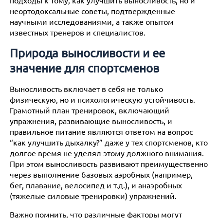
подходы к тому, как улучшить выносливость, но и
(5) Рацион питания
неортодоксальные советы, подтвержденные
(6) Отдых и восстановление
научными исследованиями, а также опытом
(7) Нетрадиционные рекомендации как
известных тренеров и специалистов.
улучшить выносливость
Практический план развития выносливости
Природа выносливости и ее
Заключение
значение для спортсменов
Выносливость включает в себя не только
физическую, но и психологическую устойчивость.
Грамотный план тренировок, включающий
упражнения, развивающие выносливость, и
правильное питание являются ответом на вопрос
“как улучшить дыхалку?” даже у тех спортсменов, кто
долгое время не уделял этому должного внимания.
При этом выносливость развивают преимущественно
через выполнение базовых аэробных (например,
бег, плавание, велосипед и т.д.), и анаэробных
(тяжелые силовые тренировки) упражнений.
Важно помнить, что различные факторы могут