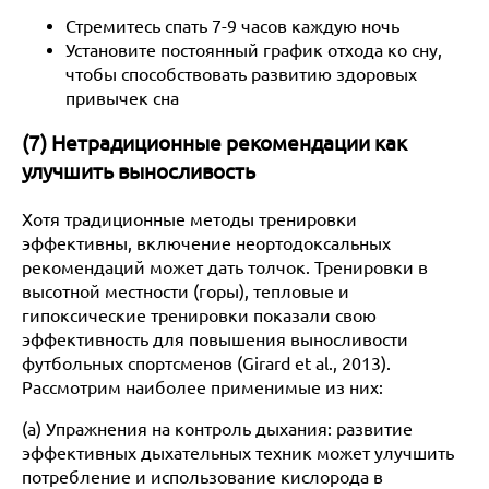
Стремитесь спать 7-9 часов каждую ночь
Установите постоянный график отхода ко сну,
чтобы способствовать развитию здоровых
привычек сна
(7) Нетрадиционные рекомендации как
улучшить выносливость
Хотя традиционные методы тренировки
эффективны, включение неортодоксальных
рекомендаций может дать толчок. Тренировки в
высотной местности (горы), тепловые и
гипоксические тренировки показали свою
эффективность для повышения выносливости
футбольных спортсменов (Girard et al., 2013).
Рассмотрим наиболее применимые из них:
(а) Упражнения на контроль дыхания: развитие
эффективных дыхательных техник может улучшить
потребление и использование кислорода в