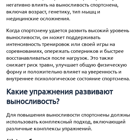
негативно влиять на выносливость спортсмена,
включая возраст, генетику, тип мышц и
медицинские осложнения.
Когда спортсмену удается развить высокий уровень
выносливости, он может поддерживать
интенсивность тренировок или своей игры на
соревнованиях, опережать соперников и быстрее
восстанавливаться после нагрузок. Это также
снижает риск травм, улучшает общую физическую
форму и положительно влияет на уверенность и
внутреннее психологическое состояние спортсмена.
Какие упражнения развивают
выносливость?
Для повышения выносливости спортсмены должны
использовать комплексный подход, включающий
различные комплексы упражнений.