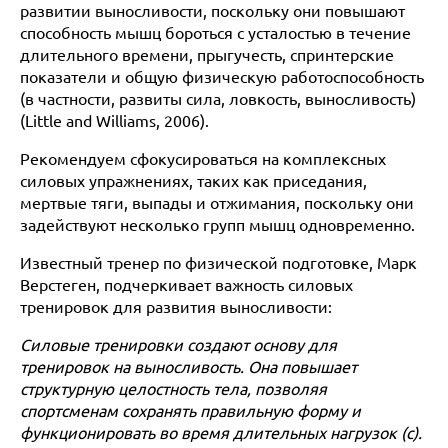
развитии выносливости, поскольку они повышают
способность мышц бороться с усталостью в течение
длительного времени, прыгучесть, спринтерские
показатели и общую физическую работоспособность
(в частности, развиты сила, ловкость, выносливость)
(Little and Williams, 2006).
Рекомендуем сфокусироваться на комплексных
силовых упражнениях, таких как приседания,
мертвые тяги, выпады и отжимания, поскольку они
задействуют несколько групп мышц одновременно.
Известный тренер по физической подготовке, Марк
Верстеген, подчеркивает важность силовых
тренировок для развития выносливости:
Силовые тренировки создают основу для
тренировок на выносливость. Она повышает
структурную целостность тела, позволяя
спортсменам сохранять правильную форму и
функционировать во время длительных нагрузок (с).