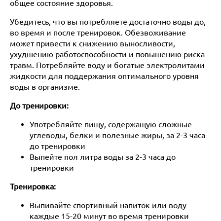
общее состояние здоровья.
Убедитесь, что вы потребляете достаточно воды до,
во время и после тренировок. Обезвоживание
может привести к снижению выносливости,
ухудшению работоспособности и повышению риска
травм. Потребляйте воду и богатые электролитами
жидкости для поддержания оптимального уровня
воды в организме.
До тренировки:
Употребляйте пищу, содержащую сложные
углеводы, белки и полезные жиры, за 2-3 часа
до тренировки
Выпейте пол литра воды за 2-3 часа до
тренировки
Тренировка:
Выпивайте спортивный напиток или воду
каждые 15-20 минут во время тренировки