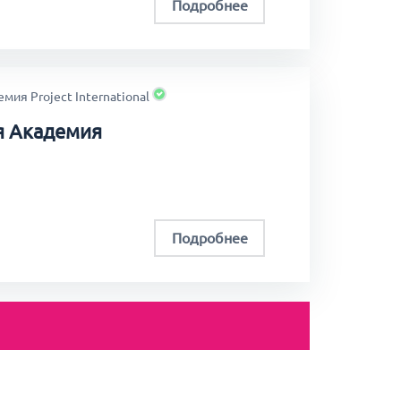
Подробнее
мия Project International
я Академия
Подробнее
ия Project International
Академия в