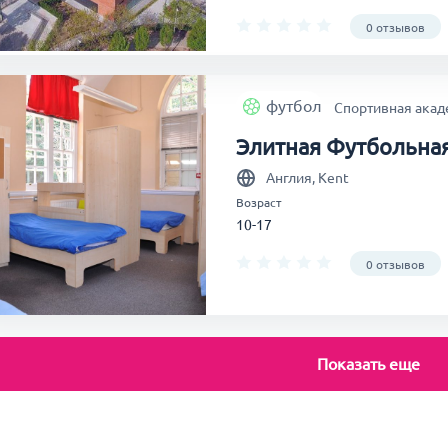
0 отзывов
футбол
Спортивная акаде
Элитная Футбольна
Англия, Kent
Возраст
10-17
0 отзывов
Показать еще
теннис
Спортивная академ
Элитная Теннисная 
King’s Bruton