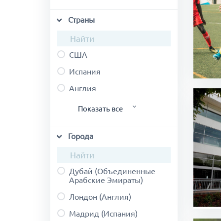
заявок
Танцы
испыта
Страны
Регби
США
Испания
Англия
Показать все
Мальта
Города
Португалия
Италия
Дубай (Объединенные
Объединенные
Арабские Эмираты)
Арабские Эмираты
Лондон (Англия)
Ирландия
Мадрид (Испания)
Франция