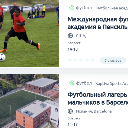
футбол
Футбольная акад
Международная фу
академия в Пенсил
США,
Возраст
14-18
0 отзывов
футбол
Kaptiva Sports A
Футбольный лагерь
мальчиков в Барсел
Испания, Barcelona
Возраст
11-17