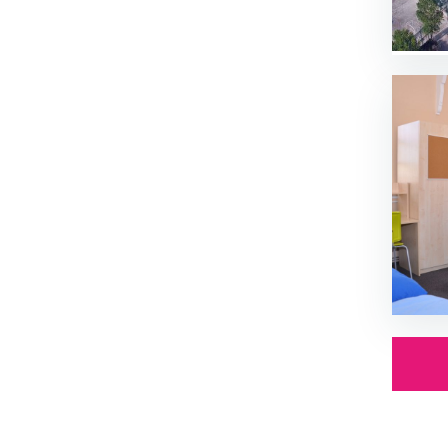
Liverpool (Англия)
Manchester (Англия)
Salford (Англия)
Bristol (Англия)
Leeds (Англия)
Glasgow (Шотландия)
Valletta (Мальта)
Valencia (Испания)
Seville (Испания)
Málaga (Испания)
Alicante (Испания)
Granada (Испания)
Castellón de la Plana