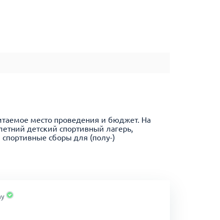
итаемое место проведения и бюджет. На
летний детский спортивный лагерь,
спортивные сборы для (полу-)
ка. Мы работаем только с проверенными
 и тренировочные сборы. При этом наши
my
ограмм имеет четкие дедлайны для подачи