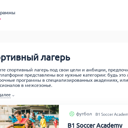
граммы
ртивный лагерь
те спортивный лагерь под свои цели и амбиции, предпоч
платформе представлены все нужные категории: будь это 
рочные программы в специализированных академиях, или 
сионалов в межсезонье.
далее
зуйте фильтры по виду спорта и стране для быстрого поис
зациями, оруганизующими спортивные лагеря, спортивные
футбол
B1 Soccer Acade
сегда ниже, чем при бронировании напрямую.
B1 Soccer Academy
ладывайте регистрацию надолго, так как большинство пр