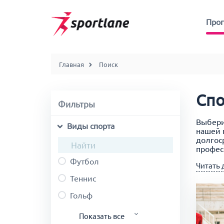
Про
Главная
Поиск
Спо
Фильтры
Выбери
Виды спорта
нашей 
долгос
профес
Футбол
Читать 
Теннис
Исполь
органи
Гольф
цены в
Показать все
Не отк