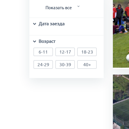
Швеция
Показать все
Barcelona (Испания)
Шотландия
Дата заезда
Tarragona (Испания)
Дублин (Ирландия)
Возраст
Phoenix (США)
6-11
12-17
18-23
Miami (США)
Fort Lauderdale (США)
24-29
30-39
40+
Metz (Франция)
Cannes (Франция)
Turin (Италия)
Perugia (Италия)
Leicester (Англия)
Newcastle upon Tyne
(Англия)