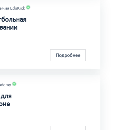
емия EduKick
тбольная
ьвании
Подробнее
cademy
 для
оне