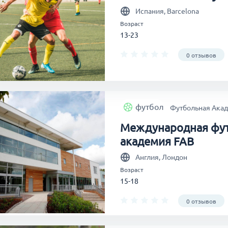
, а места, как правило, “разбираются” быстро. Это отличн
Испания, Barcelona
ть себя в официальных играх, сделать важный шаг в профе
Возраст
13-23
0 отзывов
футбол
Футбольная Ака
Международная фу
академия FAB
Англия, Лондон
Возраст
15-18
0 отзывов