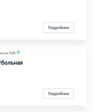
ый шанс улучшить спортивные навыки,
ссиональной спортивной карьере.
Подробнее
демия FAB
тбольная
Подробнее