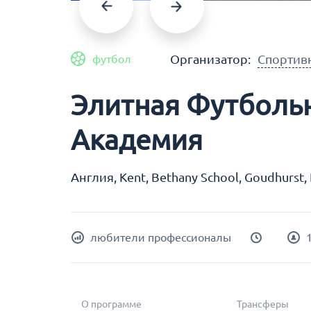
Организатор:
Спортивн
футбол
Элитная Футболь
Академия
Англия, Kent, Bethany School, Goudhurst,
любители профессионалы
О программе
Трансферы