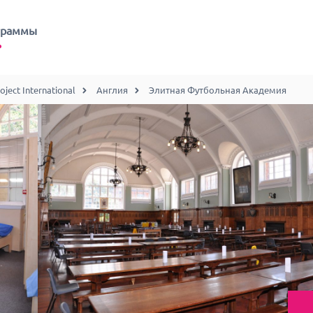
граммы
ect International
Англия
Элитная Футбольная Академия