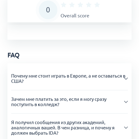
0
Overall score
FAQ
Почему мне стоит играть в Европе, а не оставаться в
США?
Зачем мне платить за это, если я могу сразу
Доказано, что обучение в наших академиях в Европе
поступить в колледж?
развивает вас как игрока в условиях высокой
конкуренции. Это значительно увеличивает шансы
на то, что вы будете признаны профессиональными
Я получил сообщения из других академий,
Играя в одной из наших академий с постоянным
клубами и реализуете свои амбиции в игре. Если вы
аналогичных вашей. В чем разница, и почему я
проживанием, вы не только будете развиваться как
ориентируетесь на студенческий футбол в колледже,
должен выбрать IDA?
игрок, но и получите больше возможностей для
то обучение в наших академиях поможет вам