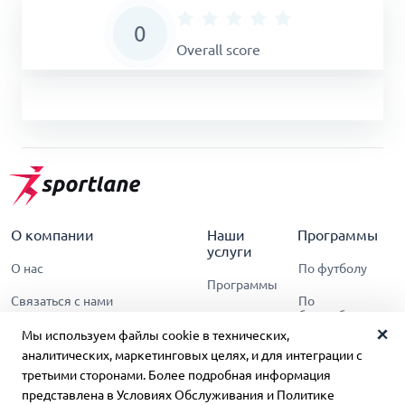
0
Overall score
О компании
Наши
Программы
услуги
О нас
По футболу
Программы
Связаться с нами
По
баскетболу
Условия обслуживания
Мы используем файлы cookie в технических,
По теннису
аналитических, маркетинговых целях, и для интеграции с
Политика
третьими сторонами. Более подробная информация
конфиденциальности
представлена в Условиях Обслуживания и Политике