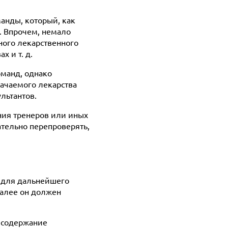
анды, который, как
. Впрочем, немало
иного лекарственного
х и т. д.
оманд, однако
ачаемого лекарства
ультантов.
ния тренеров или иных
ательно перепроверять,
 для дальнейшего
Далее он должен
на содержание