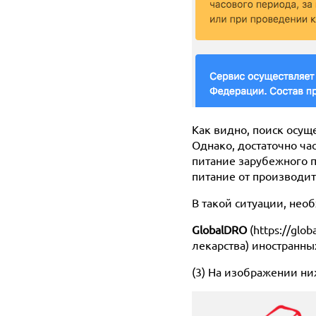
Как видно, поиск осущ
Однако, достаточно ча
питание зарубежного п
питание от производи
В такой ситуации, нео
GlobalDRO
(https://glo
лекарства) иностранн
(3) На изображении н