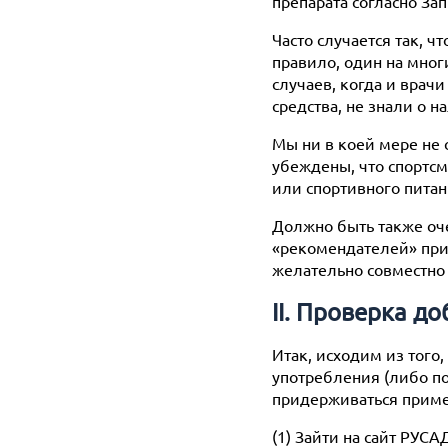
препарата согласно З
Часто случается так, ч
правило, один на мног
случаев, когда и врач
средства, не знали о 
Мы ни в коей мере не
убеждены, что спортс
или спортивного питан
Должно быть также оче
«рекомендателей» при
желательно совместно
II. Проверка д
Итак, исходим из того,
употребления (либо по
придерживаться приме
(1) Зайти на сайт РУС