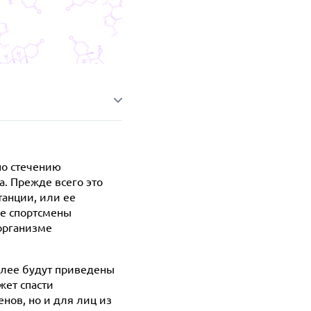
по стечению
а. Прежде всего это
танции, или ее
ые спортсмены
организме
алее будут приведены
жет спасти
нов, но и для лиц из