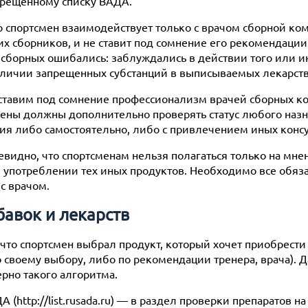
апрещенному списку ВАДА.
то спортсмен взаимодействует только с врачом сборной ком
их сборников, и не ставит под сомнение его рекомендации
и сборных ошибались: заблуждались в действии того или 
наличии запрещенных субстанций в выписываемых лекарства
 ставим под сомнение профессионализм врачей сборных к
мены должны дополнительно проверять статус любого назн
ия либо самостоятельно, либо с привлечением иных конс
видно, что спортсменам нельзя полагаться только на мне
 употреблении тех иных продуктов. Необходимо все обяз
 с врачом.
обавок и лекарств
 что спортсмен выбрал продукт, который хочет приобрести
 своему выбору, либо по рекомендации тренера, врача). 
рно такого алгоритма.
АДА (http://list.rusada.ru) — в раздел проверки препаратов 