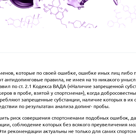
к и лекарств
сменов, которые по своей ошибке, ошибке иных лиц либо 
дации
т антидопинговые правила, не имея на то никакого умысл
дукты на проверенных площадках
авил по ст. 2.1 Кодекса ВАДА («Наличие запрещенной субс
дукт (остатки), упаковку, чеки.
еров в пробе, взятой у спортсмена»), когда добросовестн
реписку (документы)
ребляют запрещенные субстанции, наличие которых в их 
к
дствии по результатам анализа допинг- пробы.
шить риск совершения спортсменами подобных ошибок, д
ции, соблюдение которых без всякого преувеличения мо
Эти рекомендации актуальны не только для самих спортсме