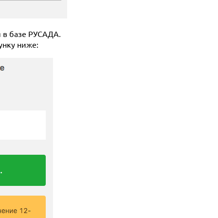
я в базе РУСАДА.
сунку ниже: