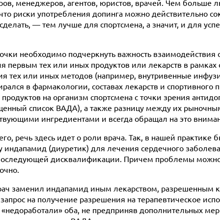
ов, менеджеров, агентов, юристов, врачей. Чем больше 
что риски употребления допинга можно действительно сокр
сделать, — тем лучше для спортсмена, а значит, и для ус
 точки необходимо подчеркнуть важность взаимодействия 
я первым тех или иных продуктов или лекарств в рамках 
я тех или иных методов (например, внутривенные инфузи
бирался в фармакологии, составах лекарств и спортивного 
х продуктов на организм спортсмена с точки зрения антид
щенный список ВАДА), а также разницу между их рыночн
ствующими ингредиентами и всегда обращал на это внима
го, речь здесь идет о роли врача. Так, в нашей практике б
у индапамид (диуретик) для лечения сердечного заболев
 последующей дисквалификации. Причем проблемы можно
точно.
 врач заменил индапамид иным лекарством, разрешенным 
 запрос на получение разрешения на терапевтическое испол
«недоработали» оба, не предприняв дополнительных мер 