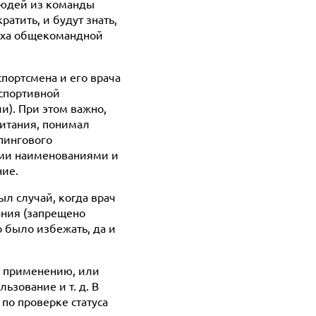
людей из команды
атить, и будут знать,
пеха общекомандной
спортсмена и его врача
спортивной
и). При этом важно,
питания, понимал
опингового
ыми наименованиями и
ние.
ыл случай, когда врач
ания (запрещено
 было избежать, да и
к применению, или
ьзование и т. д. В
по проверке статуса