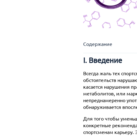
Содержание
I. Введение
I. Введение
II. Проверка добаво
Всегда жаль тех спорт
III. Другие рекомен
обстоятельств нарушаю
A. Покупайте про
касается нарушения пр
Б. Сохраняйте про
метаболитов, или марк
В. Сохраняйте пе
непреднамеренно упот
Г. Ведите дневни
обнаруживается впосле
IV. Заключение
Для того чтобы умень
конкретные рекоменда
спортсменам карьеру. 