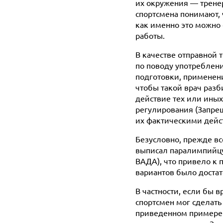
их окружения — тренер
спортсмена понимают, 
как именно это можно 
работы.
В качестве отправной
по поводу употреблени
подготовки, применени
чтобы такой врач раз
действие тех или ины
регулирования (Запре
их фактическими дей
Безусловно, прежде все
выписал паралимпийц
ВАДА), что привело к
вариантов было доста
В частности, если бы
спортсмен мог сделать
приведенном примере 